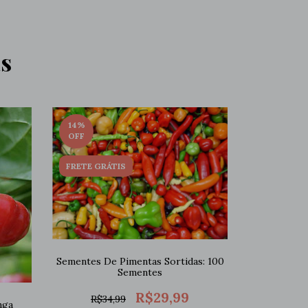
s
14
%
OFF
FRETE GRÁTIS
Sementes De Pimentas Sortidas: 100
Sementes
R$29,99
R$34,99
nga