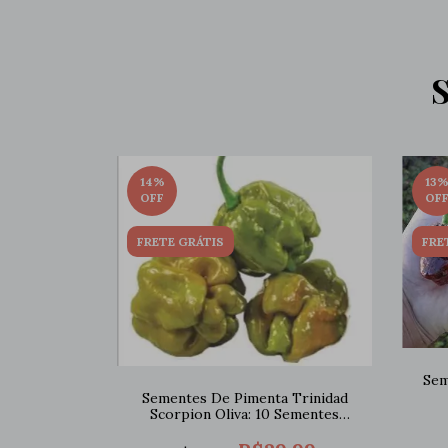
14
%
13
OFF
OF
FRETE GRÁTIS
FRE
Sem
Sementes De Pimenta Trinidad
Scorpion Oliva: 10 Sementes
(Pimenta Nuclear)