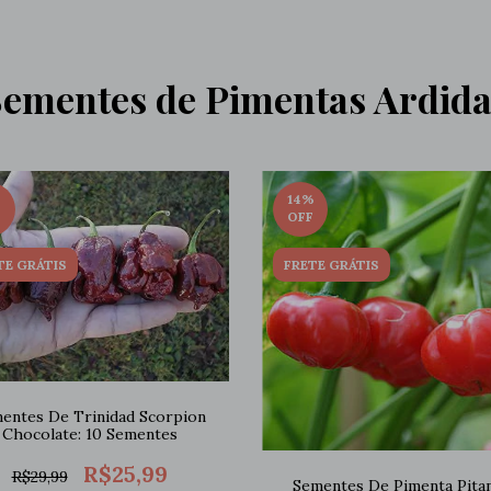
Sementes de Pimentas Ardida
%
14
%
F
OFF
TE GRÁTIS
FRETE GRÁTIS
entes De Trinidad Scorpion
Chocolate: 10 Sementes
R$25,99
R$29,99
Sementes De Pimenta Pita