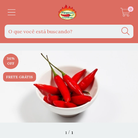
0
36
%
OFF
FRETE GRÁTIS
1
/
1