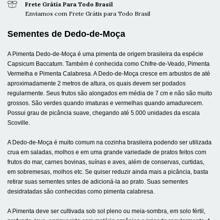
Frete Grátis Para Todo Brasil
Enviamos com Frete Grátis para Todo Brasil
Sementes de Dedo-de-Moça
A Pimenta Dedo-de-Moça é uma pimenta de origem brasileira da espécie
Capsicum Baccatum. Também é conhecida como Chifre-de-Veado, Pimenta
Vermelha e Pimenta Calabresa. A Dedo-de-Moça cresce em arbustos de até
aproximadamente 2 metros de altura, os quais devem ser podados
regularmente. Seus frutos são alongados em média de 7 cm e não são muito
grossos. São verdes quando imaturas e vermelhas quando amadurecem.
Possui grau de picância suave, chegando até 5.000 unidades da escala
Scoville.
A Dedo-de-Moça é muito comum na cozinha brasileira podendo ser utilizada
crua em saladas, molhos e em uma grande variedade de pratos feitos com
frutos do mar, carnes bovinas, suínas e aves, além de conservas, curtidas,
em sobremesas, molhos etc. Se quiser reduzir ainda mais a picância, basta
retirar suas sementes sntes de adicioná-la ao prato. Suas sementes
desidratadas são conhecidas como pimenta calabresa.
A Pimenta deve ser cultivada sob sol pleno ou meia-sombra, em solo fértil,